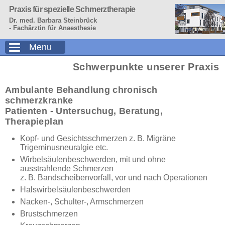
Praxis für spezielle Schmerztherapie
Dr. med. Barbara Steinbrück
- Fachärztin für Anaesthesie
Menu
Start
Schwerpunkte unserer Praxis
Praxis
Schwerpunkte
Ambulante Behandlung chronisch
Leistungen
schmerzkranke
Patienten - Untersuchug, Beratung,
Vita
Therapieplan
Kopf- und Gesichtsschmerzen z. B. Migräne
Trigeminusneuralgie etc.
Wirbelsäulenbeschwerden, mit und ohne
ausstrahlende Schmerzen
z. B. Bandscheibenvorfall, vor und nach Operationen
Halswirbelsäulenbeschwerden
Nacken-, Schulter-, Armschmerzen
Brustschmerzen